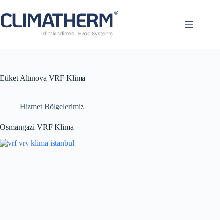
Anasayfa
Hakkımızda
Referanslar
Site
Etiket
Altınova VRF Klima
Haritası
Vrf
Hizmet Bölgelerimiz
Klima
Klima
Osmangazi VRF Klima
Sistemleri
İletişim