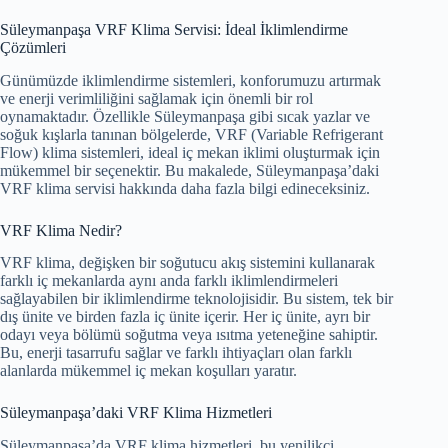
Süleymanpaşa VRF Klima Servisi: İdeal İklimlendirme
Çözümleri
Günümüzde iklimlendirme sistemleri, konforumuzu artırmak
ve enerji verimliliğini sağlamak için önemli bir rol
oynamaktadır. Özellikle Süleymanpaşa gibi sıcak yazlar ve
soğuk kışlarla tanınan bölgelerde, VRF (Variable Refrigerant
Flow) klima sistemleri, ideal iç mekan iklimi oluşturmak için
mükemmel bir seçenektir. Bu makalede, Süleymanpaşa’daki
VRF klima servisi hakkında daha fazla bilgi edineceksiniz.
VRF Klima Nedir?
VRF klima, değişken bir soğutucu akış sistemini kullanarak
farklı iç mekanlarda aynı anda farklı iklimlendirmeleri
sağlayabilen bir iklimlendirme teknolojisidir. Bu sistem, tek bir
dış ünite ve birden fazla iç ünite içerir. Her iç ünite, ayrı bir
odayı veya bölümü soğutma veya ısıtma yeteneğine sahiptir.
Bu, enerji tasarrufu sağlar ve farklı ihtiyaçları olan farklı
alanlarda mükemmel iç mekan koşulları yaratır.
Süleymanpaşa’daki VRF Klima Hizmetleri
Süleymanpaşa’da VRF klima hizmetleri, bu yenilikçi