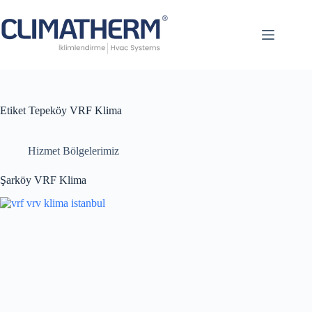
Anasayfa
Hakkımızda
Referanslar
Site
Etiket
Tepeköy VRF Klima
Haritası
Vrf
Hizmet Bölgelerimiz
Klima
Klima
Şarköy VRF Klima
Sistemleri
İletişim