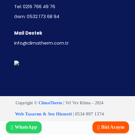
Tel: 0216 766 49 76
Gsm: 0532 173 68 94
Mail Destek
info@climatherm.com.tr
Copyright ©
ClimaTherm
| Vrf Vrv Klima – 2024
Web Tasarım & Seo Hizmeti
| 0534 897 1374
WhatsApp
Bizi Arayın